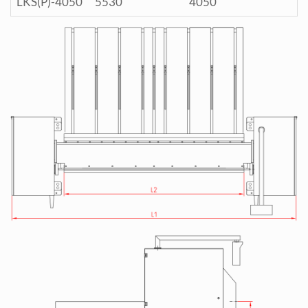
LKS(P)-4050
5530
4050