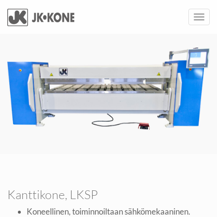
Toggl
navig
Kanttikone, LKSP
Koneellinen, toiminnoiltaan sähkömekaaninen.